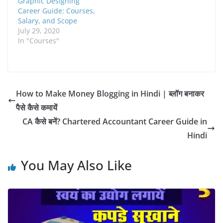
Graphic Designing
w
)
w
Career Guide: Courses,
i
Salary, and Scope
n
d
July 29, 2020
o
In "Courses"
w
)
How to Make Money Blogging in Hindi | ब्लॉग बनाकर
पैसे कैसे कमायें
CA कैसे बनें? Chartered Accountant Career Guide in
Hindi
You May Also Like