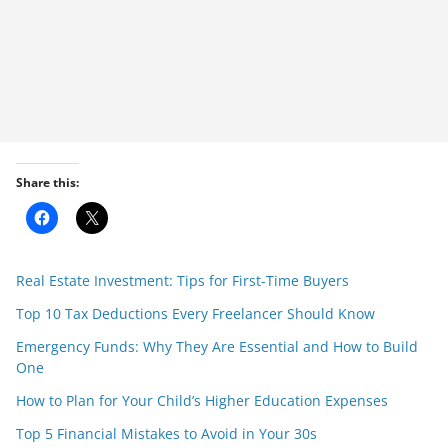
Share this:
C
C
l
l
i
i
c
c
k
k
Real Estate Investment: Tips for First-Time Buyers
t
t
o
o
s
s
Top 10 Tax Deductions Every Freelancer Should Know
h
h
a
a
r
r
Emergency Funds: Why They Are Essential and How to Build
e
e
One
o
o
n
n
F
X
How to Plan for Your Child’s Higher Education Expenses
a
(
c
O
Top 5 Financial Mistakes to Avoid in Your 30s
e
p